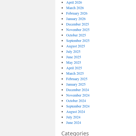
April 2026
March 2026
February 2026
January 2026
December 2025
November 2025
October 2025
September 2025
August 2025
July 2025
June 2025
May 2025
April 2025
March 2025
February 2025
January 2025
December 2024
November 2024
October 2024
September 2024
August 2024
July 2024
June 2024
Categories