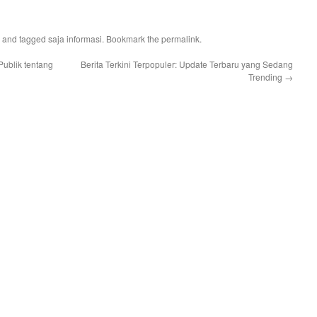
and tagged
saja informasi
. Bookmark the
permalink
.
ublik tentang
Berita Terkini Terpopuler: Update Terbaru yang Sedang
Trending
→