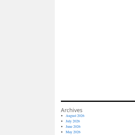
Archives
August 2026
July 2026
June 2026
May 2026