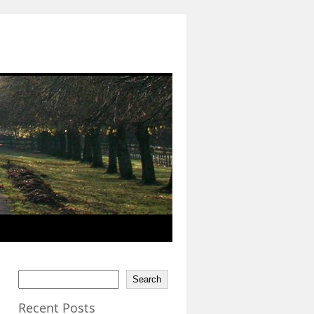
Search
Recent Posts