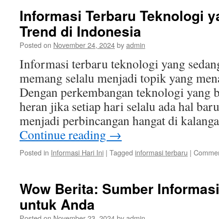
M
Informasi Terbaru Teknologi 
K
Trend di Indonesia
H
d
Posted on
November 24, 2024
by
admin
S
B
Informasi terbaru teknologi yang sedan
memang selalu menjadi topik yang mena
Dengan perkembangan teknologi yang be
heran jika setiap hari selalu ada hal ba
menjadi perbincangan hangat di kalang
Continue reading
→
Posted in
Informasi Hari Ini
|
Tagged
informasi terbaru
|
Commen
Wow Berita: Sumber Informasi
untuk Anda
Posted on
November 23, 2024
by
admin