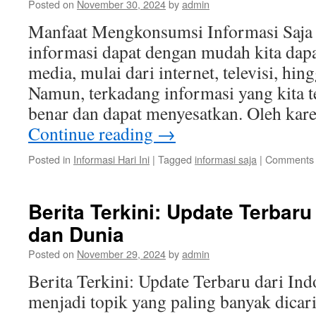
Posted on
November 30, 2024
by
admin
unt
Men
Manfaat Mengkonsumsi Informasi Saja se
Info
informasi dapat dengan mudah kita dapa
Terk
media, mulai dari internet, televisi, hin
Namun, terkadang informasi yang kita te
benar dan dapat menyesatkan. Oleh kare
Continue reading
→
Posted in
Informasi Hari Ini
|
Tagged
informasi saja
|
Comments 
Berita Terkini: Update Terbaru
dan Dunia
Posted on
November 29, 2024
by
admin
Berita Terkini: Update Terbaru dari Ind
menjadi topik yang paling banyak dicari