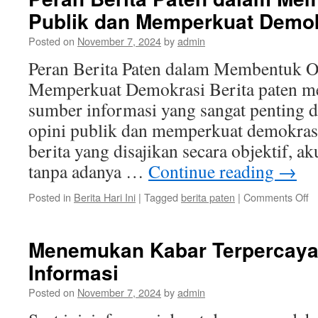
Publik dan Memperkuat Demo
Posted on
November 7, 2024
by
admin
Peran Berita Paten dalam Membentuk O
Memperkuat Demokrasi Berita paten me
sumber informasi yang sangat penting
opini publik dan memperkuat demokrasi
berita yang disajikan secara objektif, ak
tanpa adanya …
Continue reading
→
o
Posted in
Berita Hari Ini
|
Tagged
berita paten
|
Comments Off
P
Be
P
Menemukan Kabar Terpercaya 
d
Informasi
M
Op
Posted on
November 7, 2024
by
admin
Pu
d