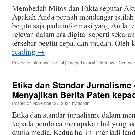
T
Membedah Mitos dan Fakta seputar Aku
di
Apakah Anda pernah mendengar istilah 
E
Di
begitu saja pada informasi yang Anda te
relevan dalam era digital seperti sekara
tersebar begitu cepat dan mudah. Oleh
reading
→
Posted in
Informasi Hari Ini
|
Tagged
akurat infortmasi
|
Comment
Etika dan Standar Jurnalisme
Menyajikan Berita Paten kep
Posted on
November 27, 2024
by
admin
Etika dan standar jurnalisme dalam men
kepada pembaca merupakan hal yang sa
dunia media. Kedua hal ini menjadi land