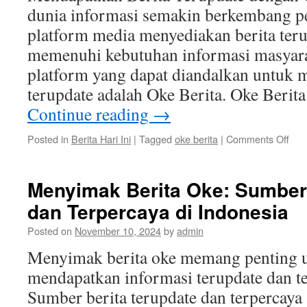
dunia informasi semakin berkembang pe
platform media menyediakan berita ter
memenuhi kebutuhan informasi masyarak
platform yang dapat diandalkan untuk 
terupdate adalah Oke Berita. Oke Beri
Continue reading
→
on
Posted in
Berita Hari Ini
|
Tagged
oke berita
|
Comments Off
Men
Beri
Ter
Menyimak Berita Oke: Sumber 
den
dan Terpercaya di Indonesia
Oke
Beri
Posted on
November 10, 2024
by
admin
Menyimak berita oke memang penting u
mendapatkan informasi terupdate dan te
Sumber berita terupdate dan terpercaya 