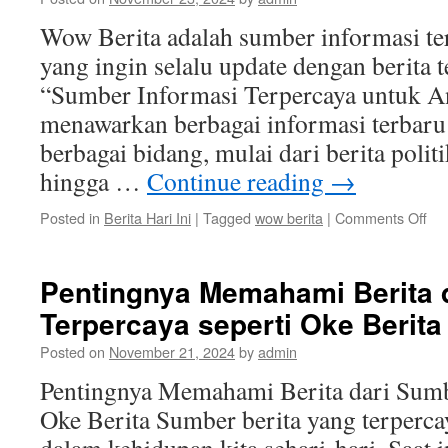
Wow Berita adalah sumber informasi te
yang ingin selalu update dengan berita t
“Sumber Informasi Terpercaya untuk A
menawarkan berbagai informasi terbaru 
berbagai bidang, mulai dari berita politi
hingga …
Continue reading
→
on
Posted in
Berita Hari Ini
|
Tagged
wow berita
|
Comments Off
Wo
Ber
Su
Pentingnya Memahami Berita 
Inf
Terpercaya seperti Oke Berita
Ter
unt
Posted on
November 21, 2024
by
admin
An
Pentingnya Memahami Berita dari Sumb
Oke Berita Sumber berita yang terperca