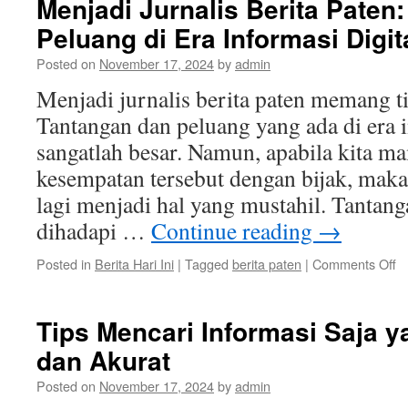
Menjadi Jurnalis Berita Paten
Peluang di Era Informasi Digit
Posted on
November 17, 2024
by
admin
Menjadi jurnalis berita paten memang 
Tantangan dan peluang yang ada di era i
sangatlah besar. Namun, apabila kita
kesempatan tersebut dengan bijak, maka
lagi menjadi hal yang mustahil. Tantan
dihadapi …
Continue reading
→
o
Posted in
Berita Hari Ini
|
Tagged
berita paten
|
Comments Off
M
Ju
Be
Tips Mencari Informasi Saja 
Pa
dan Akurat
T
d
Posted on
November 17, 2024
by
admin
P