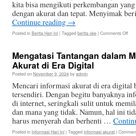
kita bisa mengikuti perkembangan yang te
dengan akurat dan tepat. Menyimak ber
Continue reading
→
on
Posted in
Berita Hari Ini
|
Tagged
berita oke
|
Comments Off
Men
Beri
Oke
Mengatasi Tantangan dalam Me
Sum
Akurat di Era Digital
Beri
Ter
Posted on
November 9, 2024
by
admin
dan
Ter
Mencari informasi akurat di era digital
di
tersendiri. Dengan begitu banyaknya inf
Ind
di internet, seringkali sulit untuk mem
dan mana yang tidak. Namun, hal ini tid
harus menyerah dan berhenti …
Contin
Posted in
Informasi Hari Ini
|
Tagged
informasi akurat
|
Comment