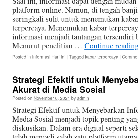
Saat ini, informasi dapat dengan mudah
M
platform online. Namun, di tengah banji
D
seringkali sulit untuk menemukan kaba
terpercaya. Menemukan kabar terpercaya
informasi menjadi tantangan tersendiri 
Menurut penelitian …
Continue readin
Posted in
Informasi Hari Ini
|
Tagged
kabar terpercaya
|
Commen
Strategi Efektif untuk Menyeb
Akurat di Media Sosial
Posted on
November 6, 2024
by
admin
Strategi Efektif untuk Menyebarkan Inf
Media Sosial menjadi topik penting yang
diskusikan. Dalam era digital seperti se
telah menjadi salah satu platform utam