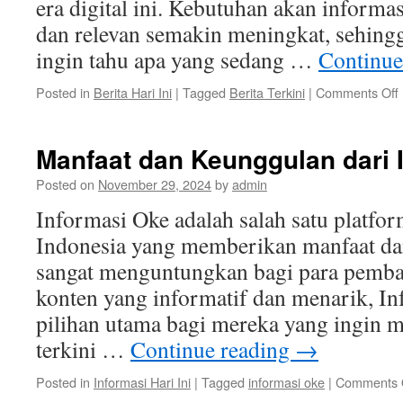
era digital ini. Kebutuhan akan informas
dan relevan semakin meningkat, sehing
ingin tahu apa yang sedang …
Continue
Posted in
Berita Hari Ini
|
Tagged
Berita Terkini
|
Comments Off
T
Manfaat dan Keunggulan dari 
d
Posted on
November 29, 2024
by
admin
Informasi Oke adalah salah satu platfor
Indonesia yang memberikan manfaat da
sangat menguntungkan bagi para pemba
konten yang informatif dan menarik, I
pilihan utama bagi mereka yang ingin 
terkini …
Continue reading
→
Posted in
Informasi Hari Ini
|
Tagged
informasi oke
|
Comments 