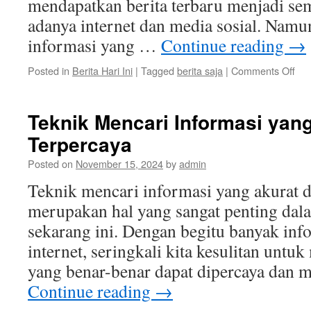
mendapatkan berita terbaru menjadi se
adanya internet dan media sosial. Namu
informasi yang …
Continue reading
→
on
Posted in
Berita Hari Ini
|
Tagged
berita saja
|
Comments Off
Ber
Saj
Su
Teknik Mencari Informasi yan
Inf
Terpercaya
Ter
dan
Posted on
November 15, 2024
by
admin
Akt
Teknik mencari informasi yang akurat d
merupakan hal yang sangat penting dalam
sekarang ini. Dengan begitu banyak info
internet, seringkali kita kesulitan un
yang benar-benar dapat dipercaya dan 
Continue reading
→