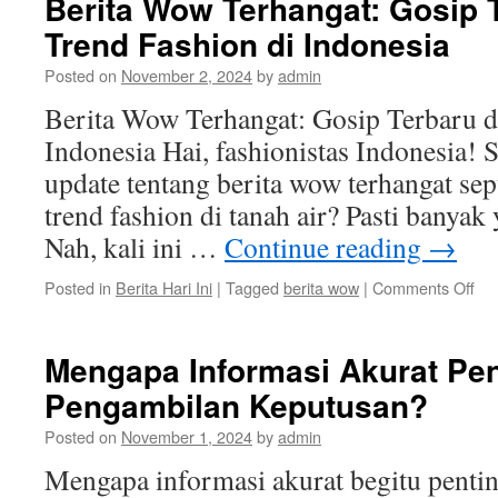
Berita Wow Terhangat: Gosip 
Trend Fashion di Indonesia
Posted on
November 2, 2024
by
admin
Berita Wow Terhangat: Gosip Terbaru d
Indonesia Hai, fashionistas Indonesia! S
update tentang berita wow terhangat sep
trend fashion di tanah air? Pasti banyak
Nah, kali ini …
Continue reading
→
on
Posted in
Berita Hari Ini
|
Tagged
berita wow
|
Comments Off
Ber
Wo
Ter
Mengapa Informasi Akurat Pe
Go
Pengambilan Keputusan?
Ter
da
Posted on
November 1, 2024
by
admin
Tr
Fas
Mengapa informasi akurat begitu penti
di