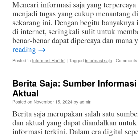
di
Mencari informasi saja yang terpercaya 
E
menjadi tugas yang cukup menantang di e
In
Di
sekarang ini. Dengan begitu banyaknya 
di internet, seringkali sulit untuk me
benar-benar dapat dipercaya dan mana 
reading
→
Posted in
Informasi Hari Ini
|
Tagged
informasi saja
|
Comments 
Berita Saja: Sumber Informas
Aktual
Posted on
November 15, 2024
by
admin
Berita saja merupakan salah satu sumbe
dan aktual yang dapat diandalkan untu
informasi terkini. Dalam era digital sepe