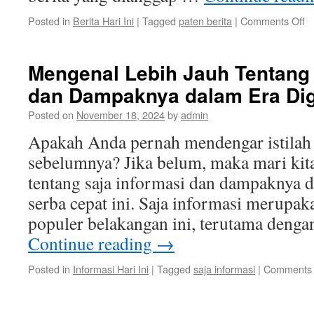
o
Posted in
Berita Hari Ini
|
Tagged
paten berita
|
Comments Off
M
Mi
se
Mengenal Lebih Jauh Tentang 
P
dan Dampaknya dalam Era Dig
Be
d
Posted on
November 18, 2024
by
admin
B
M
Apakah Anda pernah mendengar istilah 
Be
sebelumnya? Jika belum, maka mari kit
y
As
tentang saja informasi dan dampaknya d
serba cepat ini. Saja informasi merupak
populer belakangan ini, terutama deng
Continue reading
→
Posted in
Informasi Hari Ini
|
Tagged
saja informasi
|
Comments 