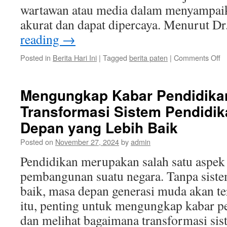
wartawan atau media dalam menyampaik
akurat dan dapat dipercaya. Menurut 
reading
→
o
Posted in
Berita Hari Ini
|
Tagged
berita paten
|
Comments Off
Et
d
S
Mengungkap Kabar Pendidikan
Ju
Transformasi Sistem Pendidi
d
M
Depan yang Lebih Baik
Be
P
Posted on
November 27, 2024
by
admin
k
Pendidikan merupakan salah satu aspek
P
pembangunan suatu negara. Tanpa sist
baik, masa depan generasi muda akan t
itu, penting untuk mengungkap kabar p
dan melihat bagaimana transformasi sis