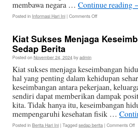
membawa negara …
Continue reading
on
Posted in
Informasi Hari Ini
|
Comments Off
Mengungkap
Kabar
Pendidikan
Kiat Sukses Menjaga Keseimb
di
Sedap Berita
Indonesia:
Transformasi
Posted on
November 24, 2024
by
admin
Sistem
Pendidikan
Kiat sukses menjaga keseimbangan hi
Menuju
hal yang penting dalam kehidupan sehar
Masa
Depan
keseimbangan antara pekerjaan, keluarga
yang
sendiri dapat memberikan dampak positi
Lebih
Baik
kita. Tidak hanya itu, keseimbangan hid
mempengaruhi kesehatan fisik …
Conti
o
Posted in
Berita Hari Ini
|
Tagged
sedap berita
|
Comments Off
K
S