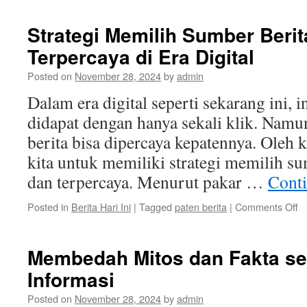
Strategi Memilih Sumber Beri
Terpercaya di Era Digital
Posted on
November 28, 2024
by
admin
Dalam era digital seperti sekarang ini,
didapat dengan hanya sekali klik. Namu
berita bisa dipercaya kepatennya. Oleh k
kita untuk memiliki strategi memilih su
dan terpercaya. Menurut pakar …
Cont
o
Posted in
Berita Hari Ini
|
Tagged
paten berita
|
Comments Off
St
Me
S
Membedah Mitos dan Fakta se
Be
Informasi
y
P
Posted on
November 28, 2024
by
admin
d