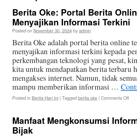
Berita Oke: Portal Berita Onli
Menyajikan Informasi Terkini
Posted on
November 30, 2024
by
admin
Berita Oke adalah portal berita online t
menyajikan informasi terkini kepada p
perkembangan teknologi yang pesat, ki
kita untuk mendapatkan berita terbaru 
mengakses internet. Namun, tidak semua
mampu memberikan informasi …
Cont
on
Posted in
Berita Hari Ini
|
Tagged
berita oke
|
Comments Off
Beri
Oke
Port
Manfaat Mengkonsumsi Inform
Beri
Bijak
Onl
Terb