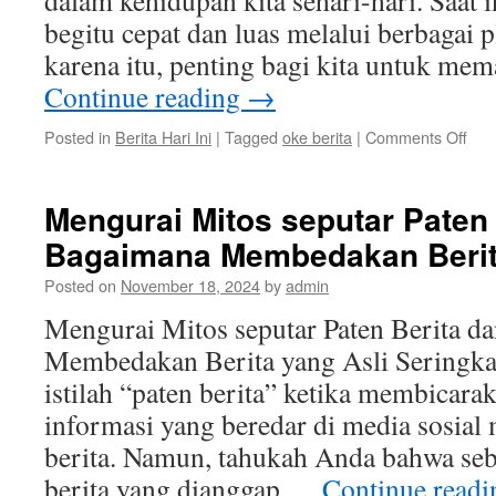
dalam kehidupan kita sehari-hari. Saat i
begitu cepat dan luas melalui berbagai 
karena itu, penting bagi kita untuk m
Continue reading
→
on
Posted in
Berita Hari Ini
|
Tagged
oke berita
|
Comments Off
Pen
Mem
Beri
Mengurai Mitos seputar Paten 
dari
Bagaimana Membedakan Berit
Sum
Ter
Posted on
November 18, 2024
by
admin
sepe
Oke
Mengurai Mitos seputar Paten Berita d
Beri
Membedakan Berita yang Asli Seringka
istilah “paten berita” ketika membicar
informasi yang beredar di media sosial
berita. Namun, tahukah Anda bahwa se
berita yang dianggap …
Continue read