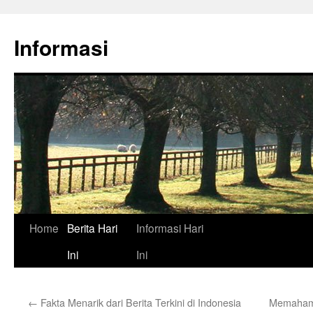
Skip
to
Informasi
content
Home
Berita Hari
Informasi Hari
Ini
Ini
←
Fakta Menarik dari Berita Terkini di Indonesia
Memahami