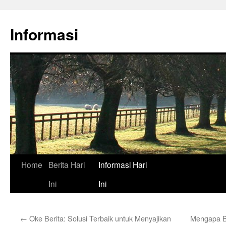
Skip
to
Informasi
content
Home
Berita Hari
Informasi Hari
Ini
Ini
←
Oke Berita: Solusi Terbaik untuk Menyajikan
Mengapa Be