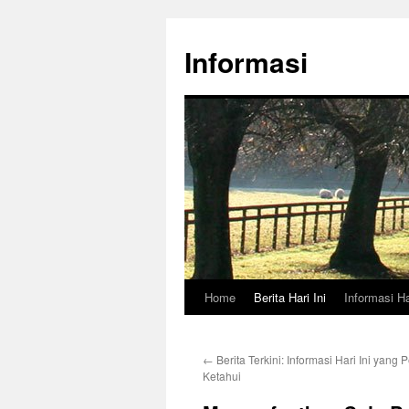
Skip
to
Informasi
content
Home
Berita Hari Ini
Informasi Ha
←
Berita Terkini: Informasi Hari Ini yang 
Ketahui