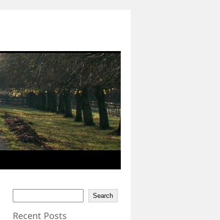
Search
Recent Posts