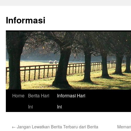
Skip
to
Informasi
content
Home
Berita Hari
Informasi Hari
Ini
Ini
←
Jangan Lewatkan Berita Terbaru dari Berita
Memanf