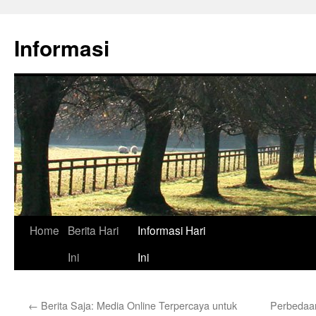
Skip
to
Informasi
content
Home
Berita Hari
Informasi Hari
Ini
Ini
←
Berita Saja: Media Online Terpercaya untuk
Perbedaan