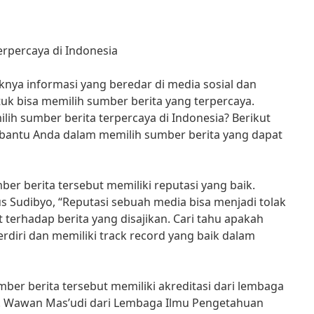
erpercaya di Indonesia
knya informasi yang beredar di media sosial dan
ntuk bisa memilih sumber berita yang terpercaya.
h sumber berita terpercaya di Indonesia? Berikut
bantu Anda dalam memilih sumber berita yang dapat
er berita tersebut memiliki reputasi yang baik.
s Sudibyo, “Reputasi sebuah media bisa menjadi tolak
terhadap berita yang disajikan. Cari tahu apakah
rdiri dan memiliki track record yang baik dalam
ber berita tersebut memiliki akreditasi dari lembaga
. Wawan Mas’udi dari Lembaga Ilmu Pengetahuan