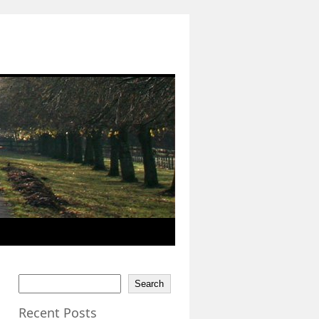
Search
Recent Posts