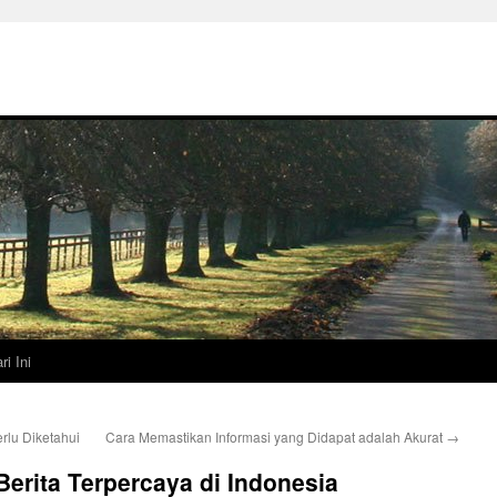
ri Ini
rlu Diketahui
Cara Memastikan Informasi yang Didapat adalah Akurat
→
erita Terpercaya di Indonesia