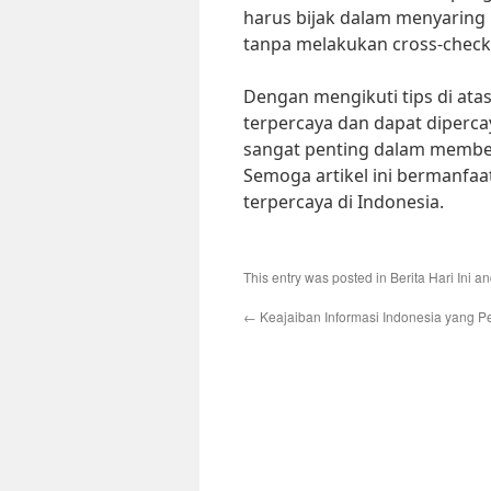
harus bijak dalam menyaring 
tanpa melakukan cross-checki
Dengan mengikuti tips di ata
terpercaya dan dapat diperca
sangat penting dalam memben
Semoga artikel ini bermanfaa
terpercaya di Indonesia.
This entry was posted in
Berita Hari Ini
an
←
Keajaiban Informasi Indonesia yang Pe