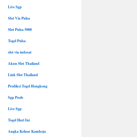
Live Sgp
Slot Via Pulsa
Slot Pulsa 5000
Togel Pulsa
slot via indosat
Akun Slot Thailand
Link Slot Thailand
Prediksi Togel Hongkong
Sgp Pools
Live Sgp
Togel Hari Ini
Angka Keluar Kamboja