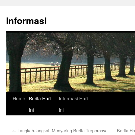
Skip
to
Informasi
content
Home
Berita Hari
Informasi Hari
Ini
Ini
←
Langkah-langkah Menyaring Berita Terpercaya
Berita Ha