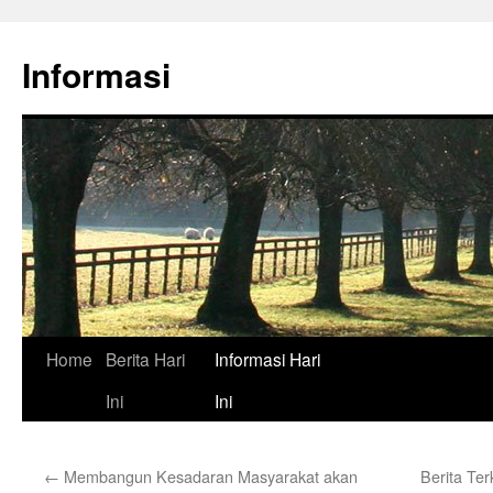
Skip
to
Informasi
content
Home
Berita Hari
Informasi Hari
Ini
Ini
←
Membangun Kesadaran Masyarakat akan
Berita Ter