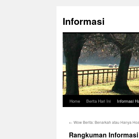
Skip
to
Informasi
content
Home
Berita Hari Ini
Informasi Ha
←
Wow Berita: Benarkah atau Hanya Ho
Rangkuman Informasi T