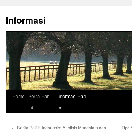
Skip
to
Informasi
content
Home
Berita Hari
Informasi Hari
Ini
Ini
←
Berita Politik Indonesia: Analisis Mendalam dan
Tips 