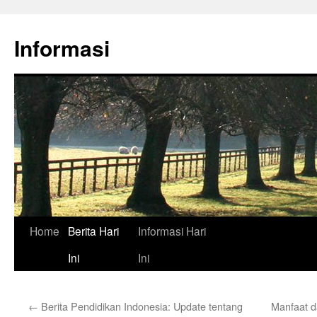
Skip
to
Informasi
content
Home
Berita Hari
Informasi Hari
Ini
Ini
←
Berita Pendidikan Indonesia: Update tentang
Manfaat d