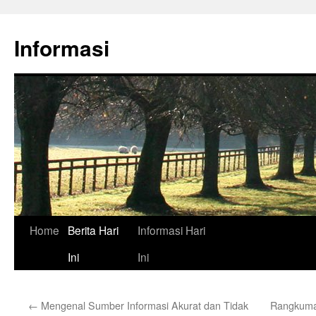
Skip
to
Informasi
content
Home
Berita Hari
Informasi Hari
Ini
Ini
←
Mengenal Sumber Informasi Akurat dan Tidak
Rangkuman