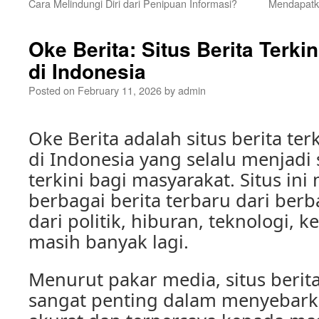
Cara Melindungi Diri dari Penipuan Informasi?
Mendapatk
Oke Berita: Situs Berita Terki
di Indonesia
Posted on
February 11, 2026
by
admin
Oke Berita adalah situs berita ter
di Indonesia yang selalu menjadi
terkini bagi masyarakat. Situs ini
berbagai berita terbaru dari berb
dari politik, hiburan, teknologi, 
masih banyak lagi.
Menurut pakar media, situs berita
sangat penting dalam menyebark