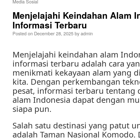
Media Sosial
Menjelajahi Keindahan Alam I
Informasi Terbaru
Posted on
December 28, 2025
by
admin
Menjelajahi keindahan alam Indon
informasi terbaru adalah cara ya
menikmati kekayaan alam yang di
kita. Dengan perkembangan tekn
pesat, informasi terbaru tentang 
alam Indonesia dapat dengan mu
siapa pun.
Salah satu destinasi yang patut u
adalah Taman Nasional Komodo.