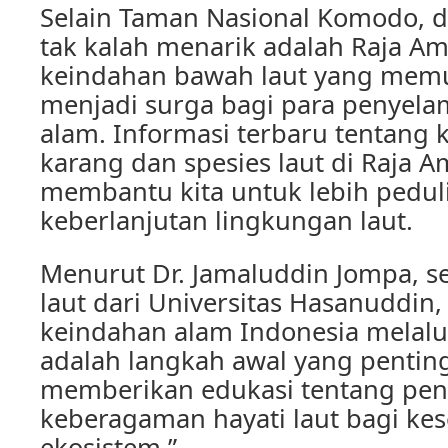
Selain Taman Nasional Komodo, de
tak kalah menarik adalah Raja A
keindahan bawah laut yang mem
menjadi surga bagi para penyela
alam. Informasi terbaru tentang 
karang dan spesies laut di Raja 
membantu kita untuk lebih pedul
keberlanjutan lingkungan laut.
Menurut Dr. Jamaluddin Jompa, se
laut dari Universitas Hasanuddin,
keindahan alam Indonesia melalui
adalah langkah awal yang pentin
memberikan edukasi tentang pen
keberagaman hayati laut bagi k
ekosistem.”