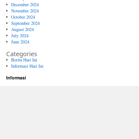
December 2024
November 2024
October 2024
September 2024
August 2024
July 2024
June 2024
Categories
Berita Hari Ini
Informasi Hari Ini
Informasi