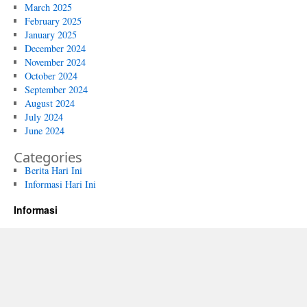
March 2025
February 2025
January 2025
December 2024
November 2024
October 2024
September 2024
August 2024
July 2024
June 2024
Categories
Berita Hari Ini
Informasi Hari Ini
Informasi