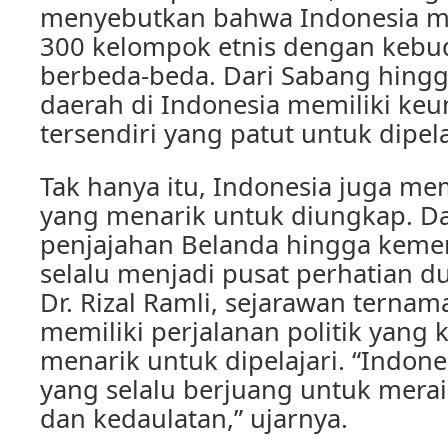
menyebutkan bahwa Indonesia mem
300 kelompok etnis dengan kebu
berbeda-beda. Dari Sabang hingg
daerah di Indonesia memiliki ke
tersendiri yang patut untuk dipela
Tak hanya itu, Indonesia juga memi
yang menarik untuk diungkap. D
penjajahan Belanda hingga keme
selalu menjadi pusat perhatian du
Dr. Rizal Ramli, sejarawan ternam
memiliki perjalanan politik yan
menarik untuk dipelajari. “Indon
yang selalu berjuang untuk mer
dan kedaulatan,” ujarnya.