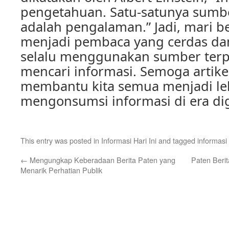
pengetahuan. Satu-satunya sumb
adalah pengalaman.” Jadi, mari 
menjadi pembaca yang cerdas dan
selalu menggunakan sumber terp
mencari informasi. Semoga artikel
membantu kita semua menjadi leb
mengonsumsi informasi di era digi
This entry was posted in
Informasi Hari Ini
and tagged
informasi
←
Mengungkap Keberadaan Berita Paten yang
Paten Berit
Menarik Perhatian Publik