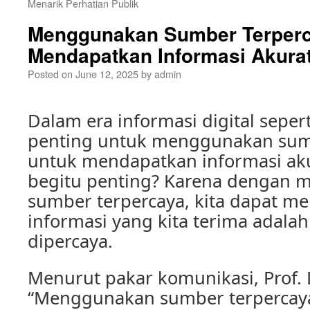
Menarik Perhatian Publik
Menggunakan Sumber Terperc
Mendapatkan Informasi Akura
Posted on
June 12, 2025
by
admin
Dalam era informasi digital seper
penting untuk menggunakan sum
untuk mendapatkan informasi ak
begitu penting? Karena dengan
sumber terpercaya, kita dapat m
informasi yang kita terima adala
dipercaya.
Menurut pakar komunikasi, Prof. 
“Menggunakan sumber terpercaya