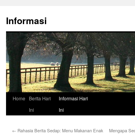
Skip
to
Informasi
content
Home
Berita Hari
Informasi Hari
Ini
Ini
←
Rahasia Berita Sedap: Menu Makanan Enak
Mengapa Seda