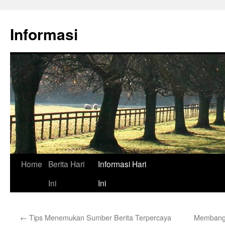
Skip
to
Informasi
content
Home
Berita Hari
Informasi Hari
Ini
Ini
←
Tips Menemukan Sumber Berita Terpercaya
Membangu