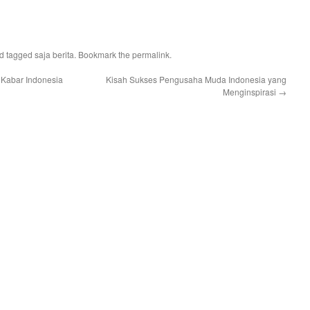
d tagged
saja berita
. Bookmark the
permalink
.
Kabar Indonesia
Kisah Sukses Pengusaha Muda Indonesia yang
Menginspirasi
→