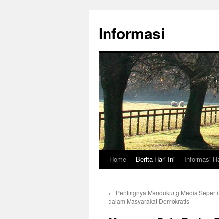
Skip
to
Informasi
content
Home
Berita Hari Ini
Informasi Ha
←
Pentingnya Mendukung Media Seperti 
dalam Masyarakat Demokratis