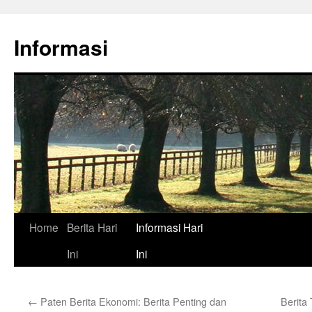
Skip
to
Informasi
content
Home
Berita Hari
Informasi Hari
Ini
Ini
←
Paten Berita Ekonomi: Berita Penting dan
Berita 