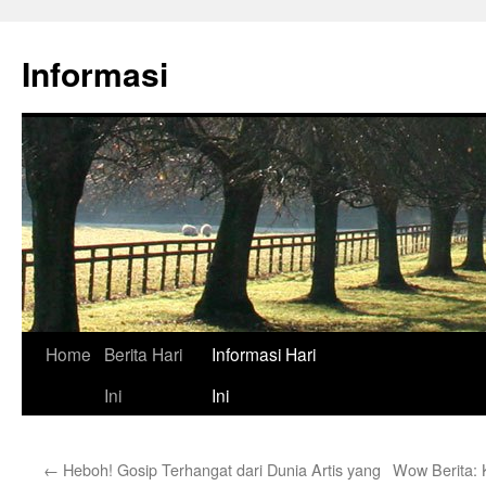
Skip
to
Informasi
content
Home
Berita Hari
Informasi Hari
Ini
Ini
←
Heboh! Gosip Terhangat dari Dunia Artis yang
Wow Berita: K