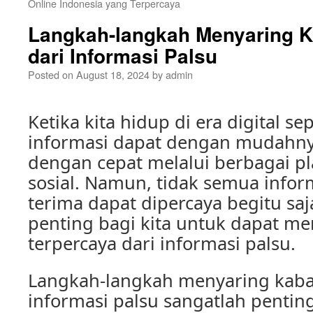
Online Indonesia yang Terpercaya
Langkah-langkah Menyaring K
dari Informasi Palsu
Posted on
August 18, 2024
by
admin
Ketika kita hidup di era digital sep
informasi dapat dengan mudahn
dengan cepat melalui berbagai p
sosial. Namun, tidak semua infor
terima dapat dipercaya begitu saja
penting bagi kita untuk dapat me
terpercaya dari informasi palsu.
Langkah-langkah menyaring kabar
informasi palsu sangatlah pentin