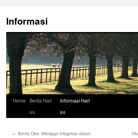
Skip
to
Informasi
content
Home
Berita Hari
Informasi Hari
Ini
Ini
←
Berita Oke: Menjaga Integritas dalam
Oke