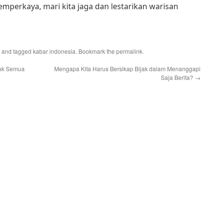
perkaya, mari kita jaga dan lestarikan warisan
and tagged
kabar indonesia
. Bookmark the
permalink
.
ntuk Semua
Mengapa Kita Harus Bersikap Bijak dalam Menanggapi
Saja Berita?
→