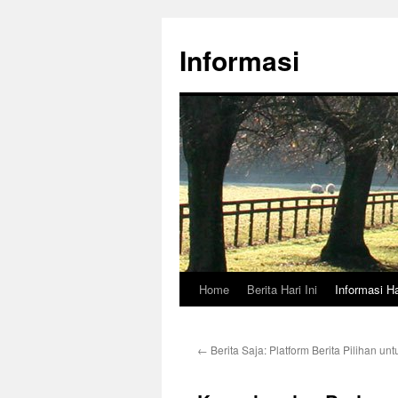
Skip
to
Informasi
content
Home
Berita Hari Ini
Informasi Ha
←
Berita Saja: Platform Berita Pilihan u