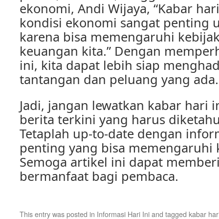
ekonomi, Andi Wijaya, “Kabar hari
kondisi ekonomi sangat penting u
karena bisa memengaruhi kebijak
keuangan kita.” Dengan memperh
ini, kita dapat lebih siap mengha
tantangan dan peluang yang ada.
Jadi, jangan lewatkan kabar hari
berita terkini yang harus diketah
Tetaplah up-to-date dengan infor
penting yang bisa memengaruhi k
Semoga artikel ini dapat membe
bermanfaat bagi pembaca.
This entry was posted in
Informasi Hari Ini
and tagged
kabar hari