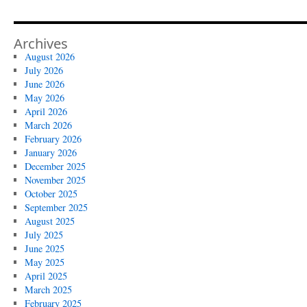
Archives
August 2026
July 2026
June 2026
May 2026
April 2026
March 2026
February 2026
January 2026
December 2025
November 2025
October 2025
September 2025
August 2025
July 2025
June 2025
May 2025
April 2025
March 2025
February 2025