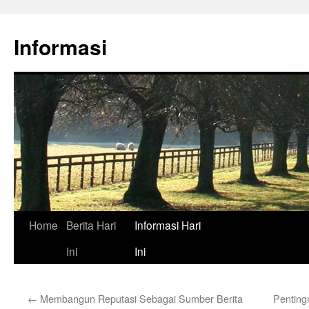
Skip
to
Informasi
content
Home
Berita Hari
Informasi Hari
Ini
Ini
←
Membangun Reputasi Sebagai Sumber Berita
Penting