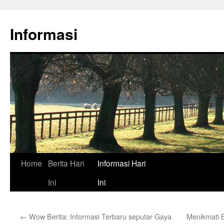
Skip
to
Informasi
content
Home
Berita Hari
Informasi Hari
Ini
Ini
←
Wow Berita: Informasi Terbaru seputar Gaya
Menikmati 