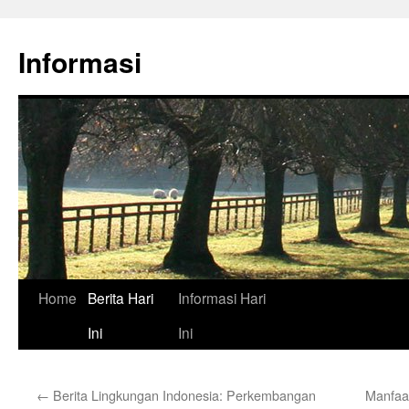
Skip
to
Informasi
content
Home
Berita Hari
Informasi Hari
Ini
Ini
←
Berita Lingkungan Indonesia: Perkembangan
Manfaat