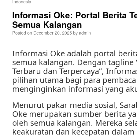
Indonesia
Informasi Oke: Portal Berita 
Semua Kalangan
Posted on
December 20, 2025
by
admin
Informasi Oke adalah portal berit
semua kalangan. Dengan tagline
Terbaru dan Terpercaya”, Informa
pilihan utama bagi para pembaca
menginginkan informasi yang akur
Menurut pakar media sosial, Sara
Oke merupakan sumber berita ya
oleh semua kalangan. Mereka se
keakuratan dan kecepatan dalam