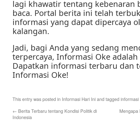
lagi khawatir tentang kebenaran 
baca. Portal berita ini telah terb
informasi yang dapat dipercaya 
kalangan.
Jadi, bagi Anda yang sedang menc
terpercaya, Informasi Oke adalah 
Dapatkan informasi terbaru dan t
Informasi Oke!
This entry was posted in
Informasi Hari Ini
and tagged
informasi
←
Berita Terbaru tentang Kondisi Politik di
Mengapa P
Indonesia