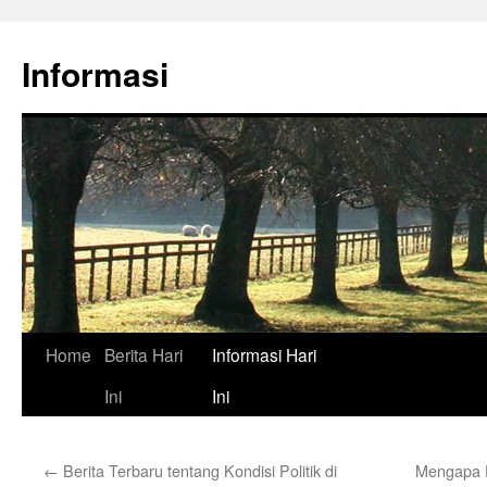
Skip
to
Informasi
content
Home
Berita Hari
Informasi Hari
Ini
Ini
←
Berita Terbaru tentang Kondisi Politik di
Mengapa P