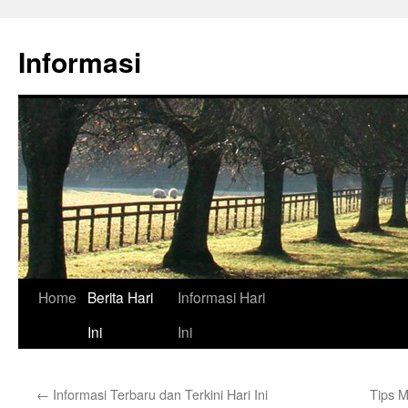
Skip
to
Informasi
content
Home
Berita Hari
Informasi Hari
Ini
Ini
←
Informasi Terbaru dan Terkini Hari Ini
Tips M