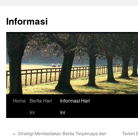
Skip
to
Informasi
content
Home
Berita Hari
Informasi Hari
Ini
Ini
←
Strategi Membedakan Berita Terpercaya dari
Terkini 