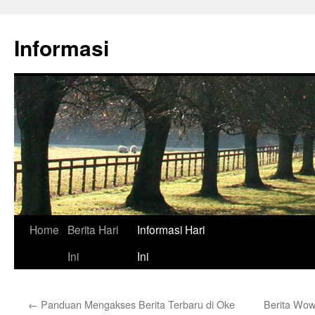
Skip
to
Informasi
content
Home
Berita Hari
Informasi Hari
Ini
Ini
←
Panduan Mengakses Berita Terbaru di Oke
Berita Wow