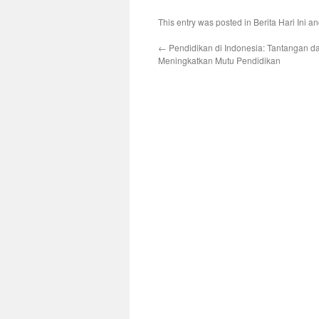
This entry was posted in
Berita Hari Ini
an
←
Pendidikan di Indonesia: Tantangan d
Meningkatkan Mutu Pendidikan