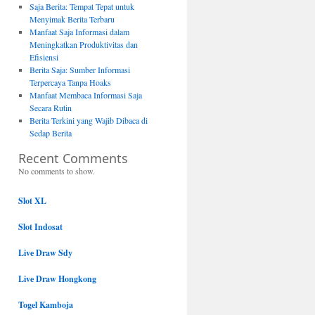
Saja Berita: Tempat Tepat untuk
Menyimak Berita Terbaru
Manfaat Saja Informasi dalam
Meningkatkan Produktivitas dan
Efisiensi
Berita Saja: Sumber Informasi
Terpercaya Tanpa Hoaks
Manfaat Membaca Informasi Saja
Secara Rutin
Berita Terkini yang Wajib Dibaca di
Sedap Berita
Recent Comments
No comments to show.
Slot XL
Slot Indosat
Live Draw Sdy
Live Draw Hongkong
Togel Kamboja