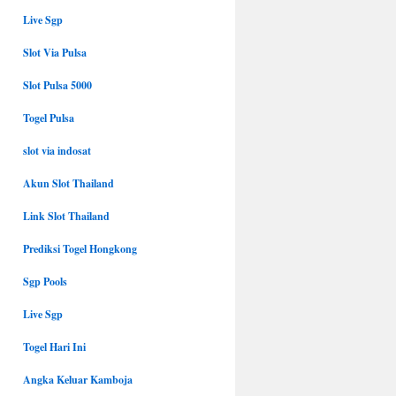
Live Sgp
Slot Via Pulsa
Slot Pulsa 5000
Togel Pulsa
slot via indosat
Akun Slot Thailand
Link Slot Thailand
Prediksi Togel Hongkong
Sgp Pools
Live Sgp
Togel Hari Ini
Angka Keluar Kamboja