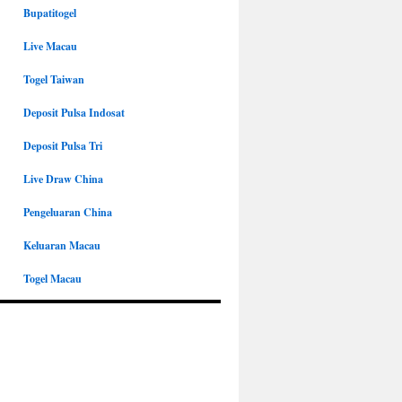
Bupatitogel
Live Macau
Togel Taiwan
Deposit Pulsa Indosat
Deposit Pulsa Tri
Live Draw China
Pengeluaran China
Keluaran Macau
Togel Macau