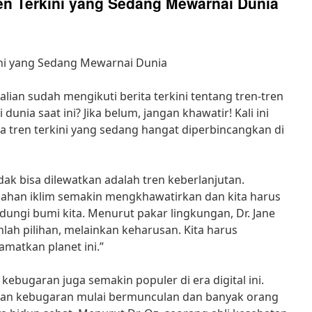
Tren Terkini yang Sedang Mewarnai Dunia
kini yang Sedang Mewarnai Dunia
lian sudah mengikuti berita terkini tentang tren-tren
unia saat ini? Jika belum, jangan khawatir! Kali ini
 tren terkini yang sedang hangat diperbincangkan di
idak bisa dilewatkan adalah tren keberlanjutan.
bahan iklim semakin mengkhawatirkan dan kita harus
dungi bumi kita. Menurut pakar lingkungan, Dr. Jane
lah pilihan, melainkan keharusan. Kita harus
matkan planet ini.”
 kebugaran juga semakin populer di era digital ini.
 dan kebugaran mulai bermunculan dan banyak orang