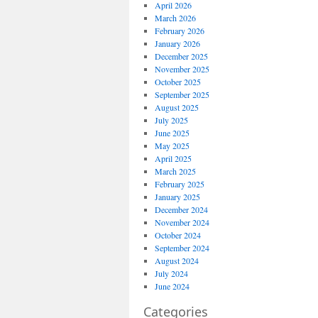
April 2026
March 2026
February 2026
January 2026
December 2025
November 2025
October 2025
September 2025
August 2025
July 2025
June 2025
May 2025
April 2025
March 2025
February 2025
January 2025
December 2024
November 2024
October 2024
September 2024
August 2024
July 2024
June 2024
Categories