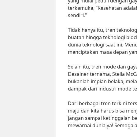
yang mulai peduli dengan gay
terkemuka, “Kesehatan adalah i
sendiri.”
Tidak hanya itu, tren teknolo
buatan hingga teknologi bloc
dunia teknologi saat ini. Men
menciptakan masa depan yang
Selain itu, tren mode dan gay
Desainer ternama, Stella Mc
bukanlah impian belaka, mela
dampak dari industri mode t
Dari berbagai tren terkini te
maju dan kita harus bisa men
jangan sampai ketinggalan ber
mewarnai dunia ya! Semoga art