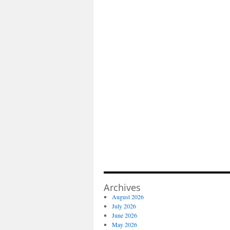
Archives
August 2026
July 2026
June 2026
May 2026