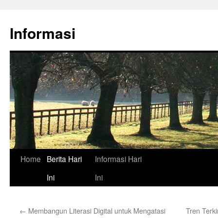
Skip
to
Informasi
content
Home
Berita Hari
Informasi Hari
Ini
Ini
←
Membangun Literasi Digital untuk Mengatasi
Tren Terki