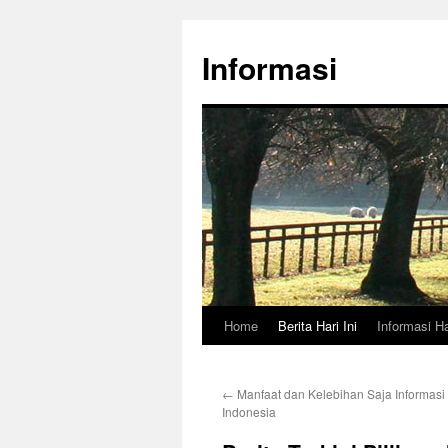
Skip
to
Informasi
content
Home
Berita Hari Ini
Informasi Ha
←
Manfaat dan Kelebihan Saja Informasi
Indonesia