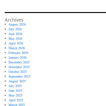
Archives
August 2026
July 2026
June 2026
May 2026
April 2026
March 2026
February 2026
January 2026
December 2025
November 2025
October 2025
September 2025
August 2025
July 2025
June 2025
May 2025
April 2025
March 2025