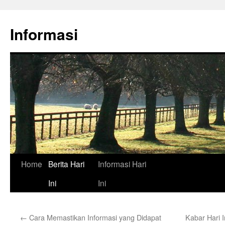
Skip
to
Informasi
content
Home
Berita Hari
Informasi Hari
Ini
Ini
←
Cara Memastikan Informasi yang Didapat
Kabar Hari I