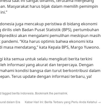
onesia saat ini sangat dinamis, terutama menjelang
pan. Masyarakat harus bijak dalam memilih pemimpin
ni.”
 Indonesia juga mencakup peristiwa di bidang ekonomi
 dirilis oleh Badan Pusat Statistik (BPS), pertumbuhan
 diprediksi akan mengalami pemulihan meskipun masih
at pandemi. “Kita harus optimis bahwa ekonomi kita
 di masa mendatang,” kata Kepala BPS, Margo Yuwono.
 kita semua untuk selalu mengikuti berita terkini
leh informasi yang akurat dan terpercaya. Dengan
emahami kondisi bangsa dan turut berkontribusi dalam
pan. Terus update dengan informasi terbaru, ya!
d tagged
berita indonesia
. Bookmark the
permalink
.
urat dalam Era
Kabar Hari Ini: Berita Terbaru yang Perlu Anda Ketahui
→