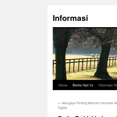
Skip
to
Informasi
content
Home
Berita Hari Ini
Informasi Ha
←
Mengapa Penting Mencari Informasi Ak
Digital