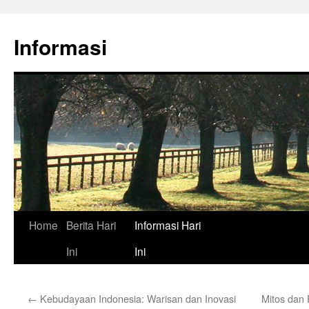
Skip
to
Informasi
content
Home
Berita Hari
Informasi Hari
Ini
Ini
←
Kebudayaan Indonesia: Warisan dan Inovasi
Mitos dan 