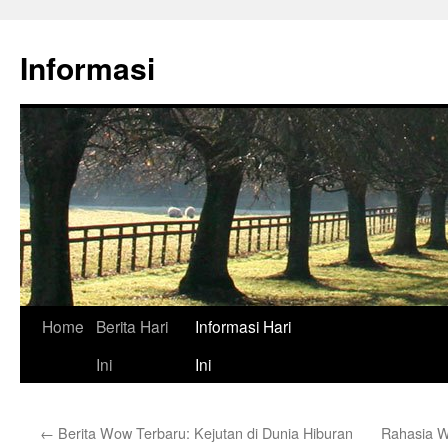
Skip
to
Informasi
content
Home
Berita Hari
Informasi Hari
Ini
Ini
←
Berita Wow Terbaru: Kejutan di Dunia Hiburan
Rahasia W