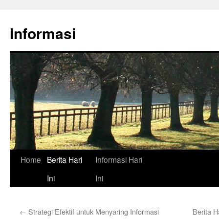
Skip
to
Informasi
content
Home
Berita Hari
Informasi Hari
Ini
Ini
←
Strategi Efektif untuk Menyaring Informasi
Berita H