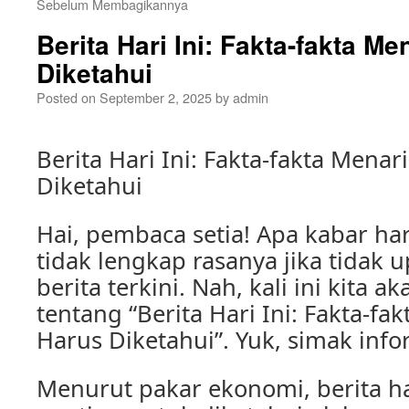
Sebelum Membagikannya
Berita Hari Ini: Fakta-fakta M
Diketahui
Posted on
September 2, 2025
by
admin
Berita Hari Ini: Fakta-fakta Mena
Diketahui
Hai, pembaca setia! Apa kabar har
tidak lengkap rasanya jika tidak
berita terkini. Nah, kali ini kita
tentang “Berita Hari Ini: Fakta-fa
Harus Diketahui”. Yuk, simak info
Menurut pakar ekonomi, berita ha