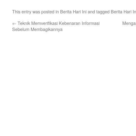
This entry was posted in
Berita Hari Ini
and tagged
Berita Hari In
←
Teknik Memverifikasi Kebenaran Informasi
Mengap
Sebelum Membagikannya