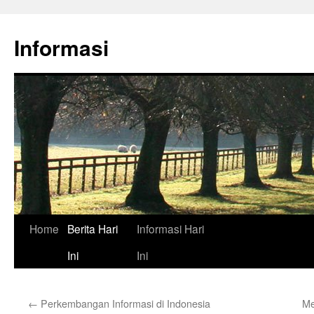
Skip
to
Informasi
content
Home
Berita Hari
Informasi Hari
Ini
Ini
←
Perkembangan Informasi di Indonesia
Me