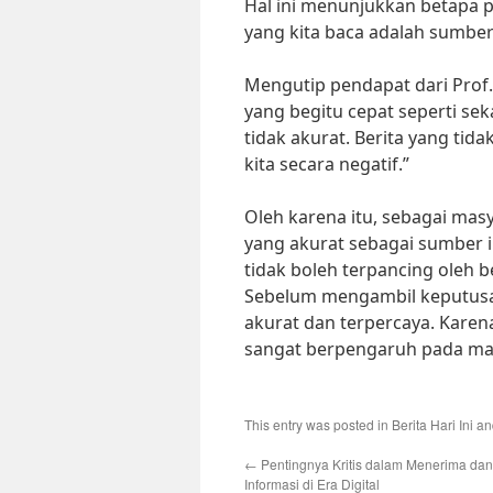
Hal ini menunjukkan betapa 
yang kita baca adalah sumber
Mengutip pendapat dari Prof.
yang begitu cepat seperti sek
tidak akurat. Berita yang ti
kita secara negatif.”
Oleh karena itu, sebagai masy
yang akurat sebagai sumber 
tidak boleh terpancing oleh b
Sebelum mengambil keputusan
akurat dan terpercaya. Karen
sangat berpengaruh pada mas
This entry was posted in
Berita Hari Ini
an
←
Pentingnya Kritis dalam Menerima dan
Informasi di Era Digital