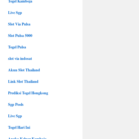
Togel Kamboja
Live Sgp
Slot Via Pulsa
Slot Pulsa 5000
Togel Pulsa
slot via indosat
Akun Slot Thailand
Link Slot Thailand
Prediksi Togel Hongkong
Sgp Pools
Live Sgp
Togel Hari Ini
Angka Keluar Kamboja