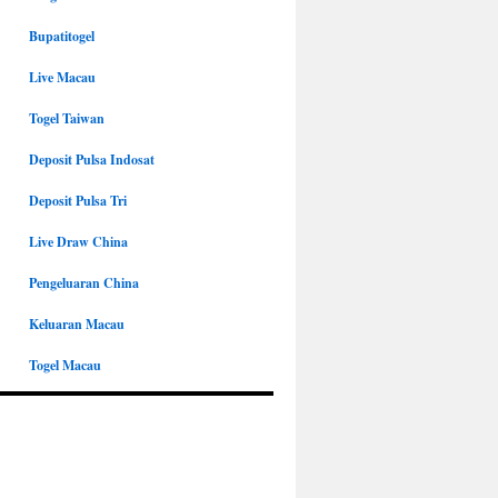
Bupatitogel
Live Macau
Togel Taiwan
Deposit Pulsa Indosat
Deposit Pulsa Tri
Live Draw China
Pengeluaran China
Keluaran Macau
Togel Macau