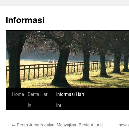
Skip
to
Informasi
content
Home
Berita Hari
Informasi Hari
Ini
Ini
←
Peran Jurnalis dalam Menyajikan Berita Akurat
Inovas