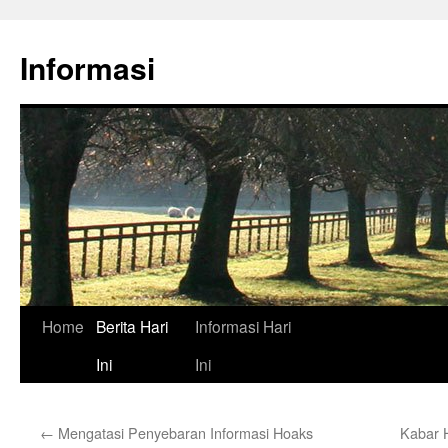
Skip
to
Informasi
content
Home
Berita Hari
Informasi Hari
Ini
Ini
←
Mengatasi Penyebaran Informasi Hoaks
Kabar H